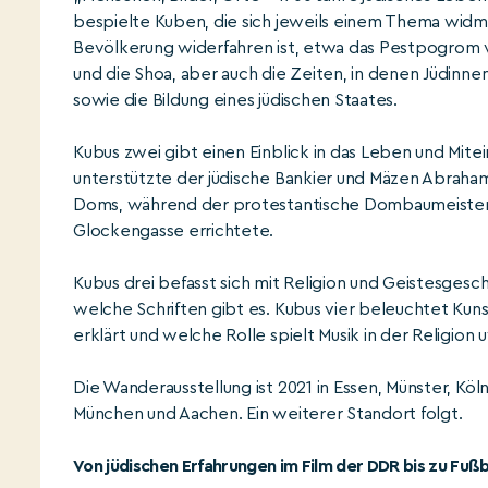
bespielte Kuben, die sich jeweils einem Thema widm
Bevölkerung widerfahren ist, etwa das Pestpogrom v
und die Shoa, aber auch die Zeiten, in denen Jüdinne
sowie die Bildung eines jüdischen Staates.
Kubus zwei gibt einen Einblick in das Leben und Mite
unterstützte der jüdische Bankier und Mäzen Abrah
Doms, während der protestantische Dombaumeister E
Glockengasse errichtete.
Kubus drei befasst sich mit Religion und Geistesgesc
welche Schriften gibt es. Kubus vier beleuchtet Kun
erklärt und welche Rolle spielt Musik in der Religion 
Die Wanderausstellung ist 2021 in Essen, Münster, Kö
München und Aachen. Ein weiterer Standort folgt.
Von jüdischen Erfahrungen im Film der DDR bis zu Fußb