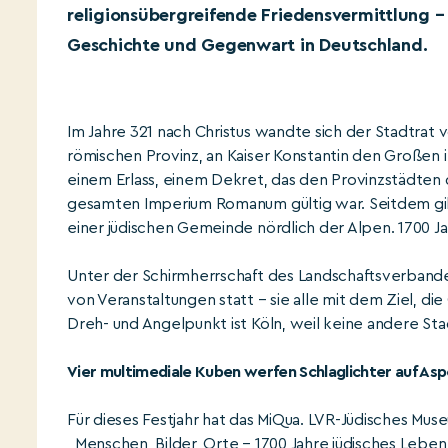
religionsübergreifende Friedensvermittlung –
Geschichte und Gegenwart in Deutschland.
Im Jahre 321 nach Christus wandte sich der Stadtrat 
römischen Provinz, an Kaiser Konstantin den Großen i
einem Erlass, einem Dekret, das den Provinzstädten 
gesamten Imperium Romanum gültig war. Seitdem gilt 
einer jüdischen Gemeinde nördlich der Alpen. 1700 Jah
Unter der Schirmherrschaft des Landschaftsverbande
von Veranstaltungen statt – sie alle mit dem Ziel, d
Dreh- und Angelpunkt ist Köln, weil keine andere Sta
Vier multimediale Kuben werfen Schlaglichter auf As
Für dieses Festjahr hat das MiQua. LVR-Jüdisches Mu
„Menschen, Bilder, Orte – 1700 Jahre jüdisches Leben