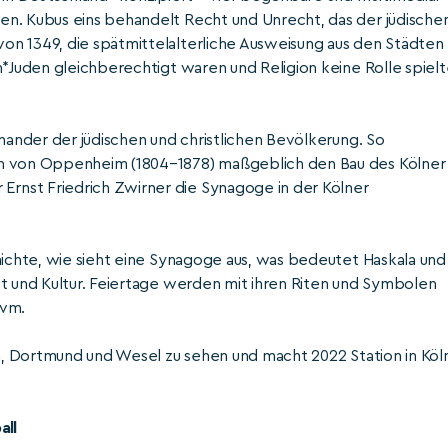
en. Kubus eins behandelt Recht und Unrecht, das der jüdische
on 1349, die spätmittelalterliche Ausweisung aus den Städten
n*Juden gleichberechtigt waren und Religion keine Rolle spielt
inander der jüdischen und christlichen Bevölkerung. So
am von Oppenheim (1804–1878) maßgeblich den Bau des Kölner
rnst Friedrich Zwirner die Synagoge in der Kölner
hichte, wie sieht eine Synagoge aus, was bedeutet Haskala und
st und Kultur. Feiertage werden mit ihren Riten und Symbolen
uvm.
ln, Dortmund und Wesel zu sehen und macht 2022 Station in Köl
all