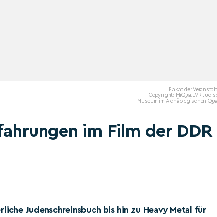
Plakat der Veransta
Copyright: MiQua.LVR-Jüdis
Museum im Archäologischen Quar
rfahrungen im Film der DDR
rliche Judenschreinsbuch bis hin zu Heavy Metal für