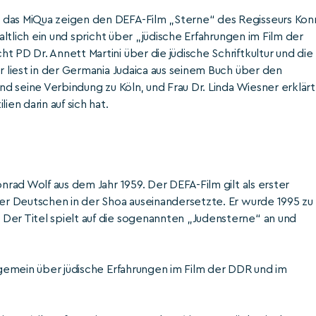
 das MiQua zeigen den DEFA-Film „Sterne“ des Regisseurs Kon
haltlich ein und spricht über „jüdische Erfahrungen im Film der
 PD Dr. Annett Martini über die jüdische Schriftkultur und die
r liest in der Germania Judaica aus seinem Buch über den
und seine Verbindung zu Köln, und Frau Dr. Linda Wiesner erklärt
ien darin auf sich hat.
onrad Wolf aus dem Jahr 1959. Der DEFA-Film gilt als erster
der Deutschen in der Shoa auseinandersetzte. Er wurde 1995 zu
Der Titel spielt auf die sogenannten „Judensterne“ an und
llgemein über jüdische Erfahrungen im Film der DDR und im