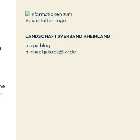
LANDSCHAFTSVERBAND RHEINLAND
miqua.blog
t
michael.jakobs@lvr.de
ihe
n.