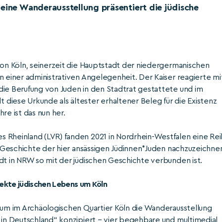
 eine Wanderausstellung präsentiert die jüdische
von Köln, seinerzeit die Hauptstadt der niedergermanischen
n einer administrativen Angelegenheit. Der Kaiser reagierte mi
die Berufung von Juden in den Stadtrat gestattete und im
diese Urkunde als ältester erhaltener Beleg für die Existenz
re ist das nun her.
s Rheinland (LVR) fanden 2021 in Nordrhein-Westfalen eine Re
ie Geschichte der hier ansässigen Jüdinnen*Juden nachzuzeichne
dt in NRW so mit der jüdischen Geschichte verbunden ist.
pekte jüdischen Lebens um Köln
seum im Archäologischen Quartier Köln die Wanderausstellung
 in Deutschland“ konzipiert – vier begehbare und multimedial