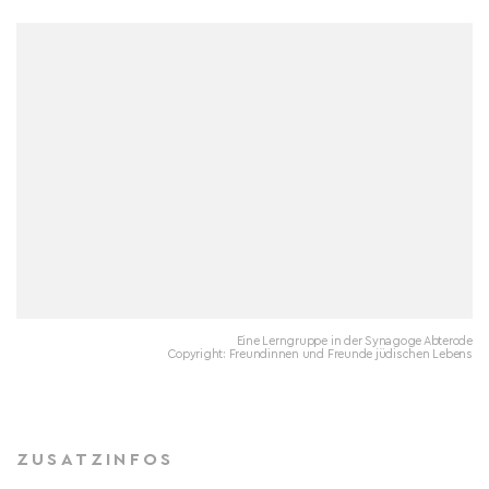
Eine Lerngruppe in der Synagoge Abterode
Copyright: Freundinnen und Freunde jüdischen Lebens
ZUSATZINFOS