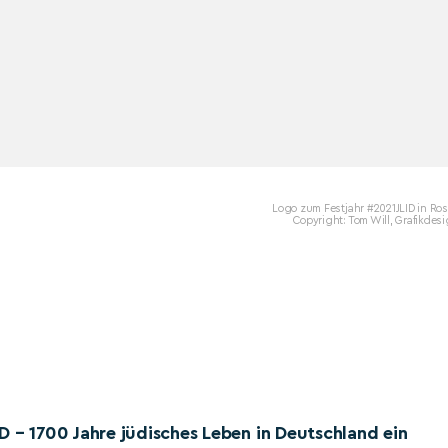
Logo zum Festjahr #2021JLID in Ro
Copyright: Tom Will, Grafikdes
D – 1700 Jahre jüdisches Leben in Deutschland ein