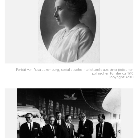
Porträt von Rosa Luxemburg, sozialistische Intellektuelle aus einer jüdischen
polnischen Familie, ca. 1910
Copyright: AdsD