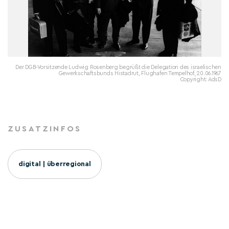
Der DGB-Vorsitzende Ludwig Rosenberg begrüßt die Delegation des israelischen
Gewerkschaftsbunds Histadrut, Flughafen Tempelhof, 20.06.1967
Copyright: AdsD
ZUSATZINFOS
digital | überregional