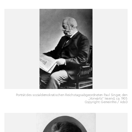
Porträt des sozialdemokratischen Reichstagsabgeordneten Paul Singer, den
„Vorwärts“ lesend, ca. 1905
Copyright: Gemeinfrei / AdsD