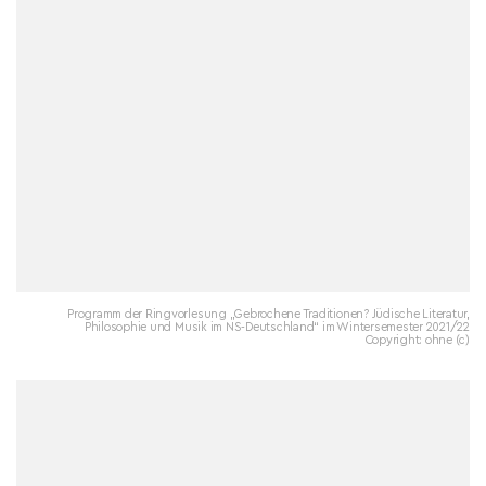
Programm der Ringvorlesung „Gebrochene Traditionen? Jüdische Literatur,
Philosophie und Musik im NS-Deutschland“ im Wintersemester 2021/22
Copyright: ohne (c)