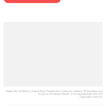
Plakat der Konferenz „Gebrochene Traditionen? Jüdische Literatur, Philosophie und
Musik im NS-Deutschland“ im Wintersemester 2021/22
Copyright: ohne (c)