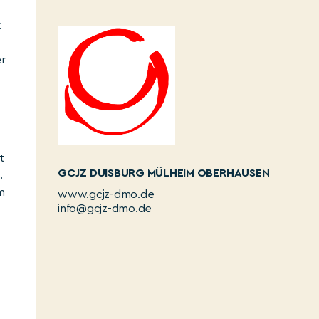
k
r
t
GCJZ DUISBURG MÜLHEIM OBERHAUSEN
.
m
www.gcjz-dmo.de
info@gcjz-dmo.de