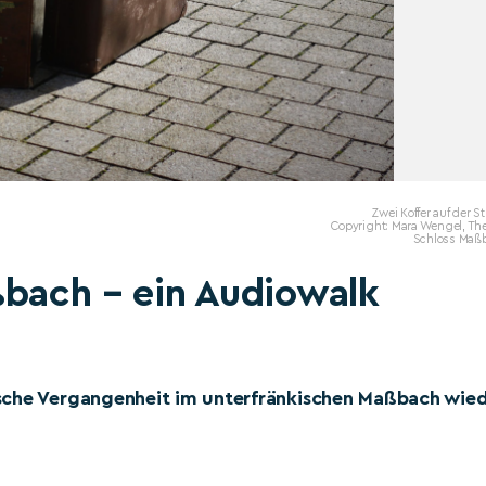
Zwei Koffer auf der S
Copyright: Mara Wengel, The
Schloss Maß
ßbach – ein Audiowalk
sche Vergangenheit im unterfränkischen Maßbach wie