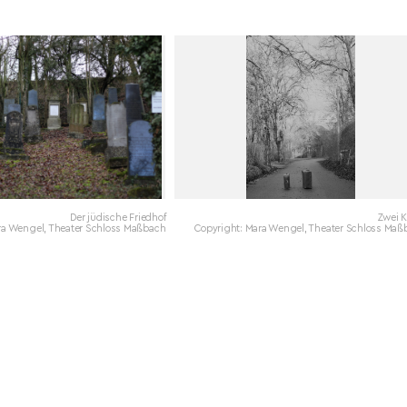
Der jüdische Friedhof
Zwei K
ra Wengel, Theater Schloss Maßbach
Copyright: Mara Wengel, Theater Schloss Maß