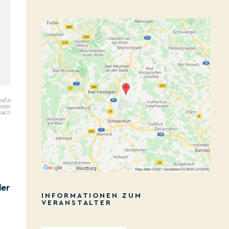
traße
ater
bach
der
INFORMATIONEN ZUM
VERANSTALTER