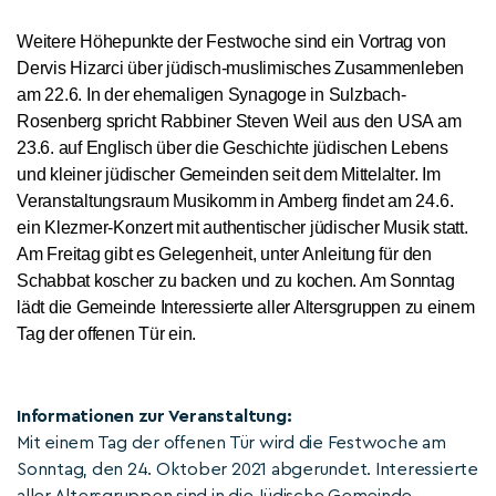
Weitere Höhepunkte
der Festwoche
sind ein Vortrag von
Dervis Hizarci über jüdisch-muslimisches Zusammenleben
am 22.6
.
I
n der ehemaligen Synagoge in Sulzbach-
Rosenberg
spricht
Rabbiner Steven Weil aus den USA
am
23.6. auf Englisch
ü
ber die
Geschichte jüdischen Lebens
und
kleiner jüdischer Gemeinden seit dem Mittelalter
. Im
Veranstaltungsraum Musikomm in Amberg findet am 24.6.
ein Klezmer-Konzert mit authentischer jüdischer Musik statt.
Am Freitag gibt es Gelegenheit, unter Anleitung für den
Schabbat koscher zu backen und zu kochen. Am Sonntag
lädt die Gemeinde Interessierte aller Altersgruppen zu einem
Tag der offenen Tür ein.
Informationen zur Veranstaltung:
Mit einem Tag der offenen Tür wird die Festwoche am
Sonntag, den 24. Oktober 2021 abgerundet. Interessierte