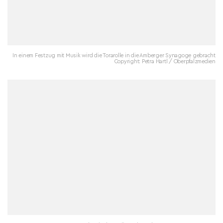
In einem Festzug mit Musik wird die Torarolle in die Amberger Synagoge gebracht
Copyright: Petra Hartl / Oberpfalzmedien