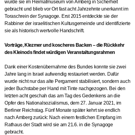
wurde sie im Heimatmuseum von Amberg in Sicherheit
gebracht und blieb vor Ort fast acht Jahrzehnte unerkannt im
Toraschrein der Synagoge. Erst 2015 entdeckte sie der
Rabbiner der israelitischen Kultusgemeinde und identifizierte
sie als historisch wertvolle Handschrift.
Vorträge, Klezmer und koscheres Backen – die Rückkehr
des Kleinods findet würdigen Veranstaltungsrahmen
Dank einer Kostenübernahme des Bundes konnte sie zwei
Jahre lang in Israel aufwendig restauriert werden. Dafür
wurde nicht nur das alte Pergament stabilisiert, sondern auch
jeder Buchstabe per Hand mit Tinte nachgezogen. Bei den
letzten acht geschah das am
Tag des Gedenkens an die
Opfer des Nationalsozialismus
, dem 27. Januar 202
1
, im
Berliner Reichstag. Fünf Monate später kehrt sie endlich
nach Amberg zurück: Nach einem fe
st
lichen Empfang im
Rathaus
der Stadt
wird sie
am 21.6.
in die Synagoge
gebracht.