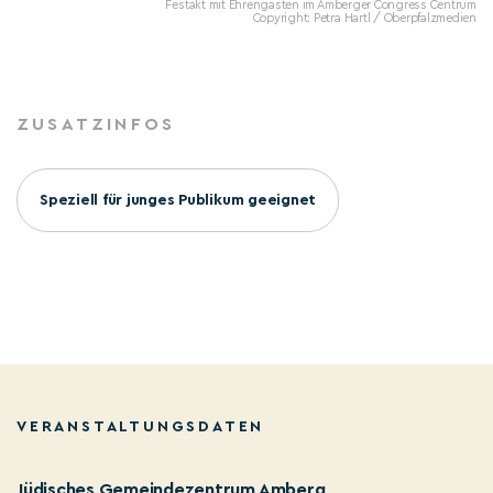
Festakt mit Ehrengästen im Amberger Congress Centrum
Copyright: Petra Hartl / Oberpfalzmedien
ZUSATZINFOS
Speziell für junges Publikum geeignet
VERANSTALTUNGSDATEN
Jüdisches Gemeindezentrum Amberg