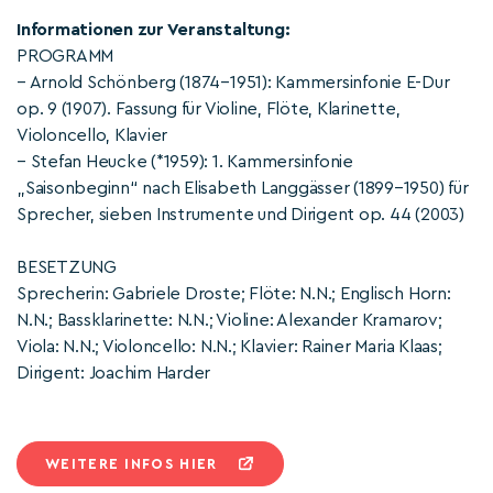
Informationen zur Veranstaltung:
PROGRAMM
– Arnold Schönberg (1874–1951): Kammersinfonie E-Dur
op. 9 (1907). Fassung für Violine, Flöte, Klarinette,
Violoncello, Klavier
– Stefan Heucke (*1959): 1. Kammersinfonie
„Saisonbeginn“ nach Elisabeth Langgässer (1899–1950) für
Sprecher, sieben Instrumente und Dirigent op. 44 (2003)
BESETZUNG
Sprecherin: Gabriele Droste; Flöte: N.N.; Englisch Horn:
N.N.; Bassklarinette: N.N.; Violine: Alexander Kramarov;
Viola: N.N.; Violoncello: N.N.; Klavier: Rainer Maria Klaas;
Dirigent: Joachim Harder
WEITERE INFOS HIER