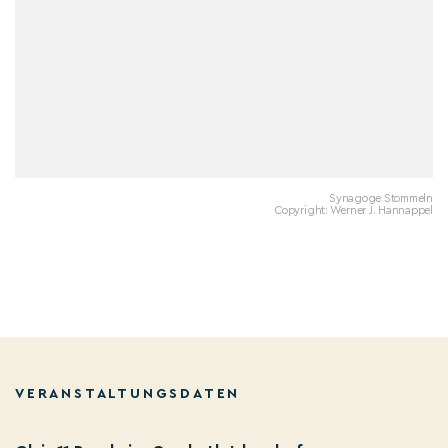
Synagoge Stommeln
Copyright: Werner J. Hannappel
VERANSTALTUNGSDATEN