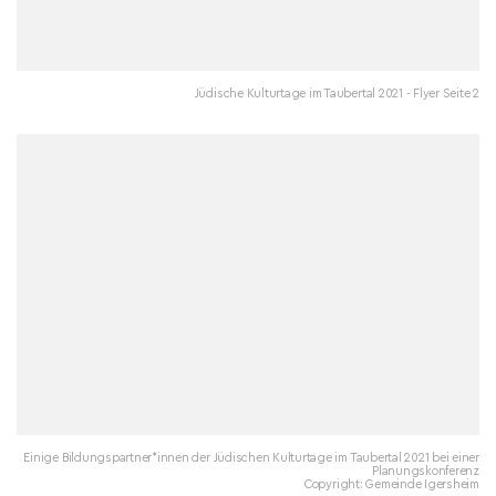
Jüdische Kulturtage im Taubertal 2021 - Flyer Seite 2
Einige Bildungspartner*innen der Jüdischen Kulturtage im Taubertal 2021 bei einer
Planungskonferenz
Copyright: Gemeinde Igersheim