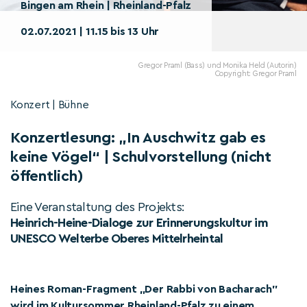
Bingen am Rhein | Rheinland-Pfalz
02.07.2021 | 11.15 bis 13 Uhr
Gregor Praml (Bass) und Monika Held (Autorin)
Copyright: Gregor Praml
Konzert | Bühne
Konzertlesung: „In Auschwitz gab es
keine Vögel“ | Schulvorstellung (nicht
öffentlich)
Eine Veranstaltung des Projekts:
Heinrich-Heine-Dialoge zur Erinnerungskultur im
UNESCO Welterbe Oberes Mittelrheintal
Heines Roman-Fragment „Der Rabbi von Bacharach”
wird im Kultursommer Rheinland-Pfalz zu einem