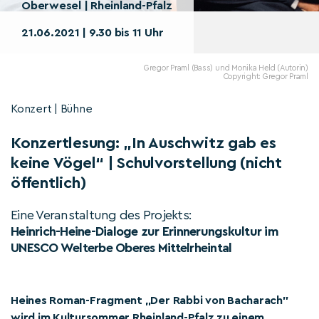
Oberwesel | Rheinland-Pfalz
21.06.2021 | 9.30 bis 11 Uhr
Gregor Praml (Bass) und Monika Held (Autorin)
Copyright: Gregor Praml
Konzert | Bühne
Konzertlesung: „In Auschwitz gab es
keine Vögel“ | Schulvorstellung (nicht
öffentlich)
Eine Veranstaltung des Projekts:
Heinrich-Heine-Dialoge zur Erinnerungskultur im
UNESCO Welterbe Oberes Mittelrheintal
Heines Roman-Fragment „Der Rabbi von Bacharach”
wird im Kultursommer Rheinland-Pfalz zu einem