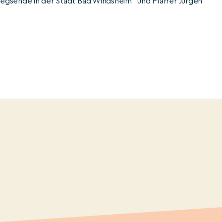
riegsende in der Stadt Bad Windsheim“ und Pfarrer Jürgen