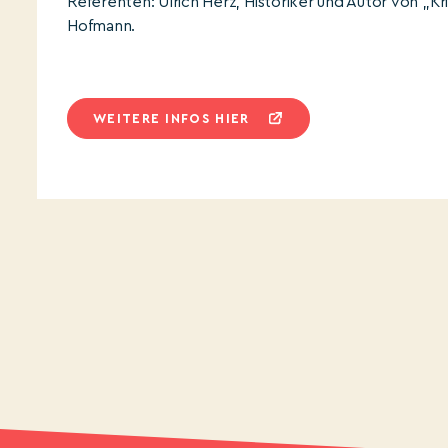
Referenten: Ulrich Herz, Historiker und Autor von „K
Hofmann.
WEITERE INFOS HIER