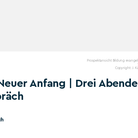
Prospektansicht Bildung evangel
Copyright: J. K
Neuer Anfang | Drei Abende
präch
ch