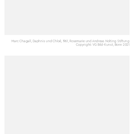
Marc Chagall, Daphnis und Chloé, 1961, Rosemarie und Andreas Nolting Stiftung
Copyright: VG Bild-Kunst, Bonn 2021