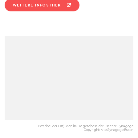
WEITERE INFOS HIER
Betstibel der Ostjuden im Erdgeschoss der Essener Synagoge
Copyright: Alte Synagoge Essen