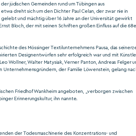
 der jüdischen Gemeinden rund um Tübingen aus
twa dreht sich um den Dichter Paul Celan, der zwar nie in
r gelebt und mächtig über 16 Jahre an der Universität gewirkt
rnst Bloch, der mit seinen Schriften großen Einfluss auf die 68e
schichte des Mössinger Textilunternehmens Pausa, das seinerze
irierten Designentwürfen sehr erfolgreich war und mit Künstle
 Leo Wollner, Walter Matysiak, Verner Panton, Andreas Felger u
n Unternehmensgründern, der Familie Löwenstein, gelang nac
jüdischen Friedhof Wankheim angeboten, „verborgen zwischen
binger Erinnerungskultur, ihn nannte.
enden der Todesmaschinerie des Konzentrations- und