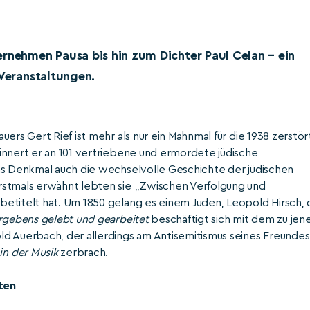
ernehmen Pausa bis hin zum Dichter Paul Celan – ein
 Veranstaltungen.
ers Gert Rief ist mehr als nur ein Mahnmal für die 1938 zerstör
innert er an 101 vertriebene und ermordete jüdische
as Denkmal auch die wechselvolle Geschichte der jüdischen
rstmals erwähnt lebten sie „Zwischen Verfolgung und
etitelt hat. Um 1850 gelang es einem Juden, Leopold Hirsch, 
rgebens gelebt und gearbeitet
beschäftigt sich mit dem zu jen
d Auerbach, der allerdings am Antisemitismus seines Freundes
in der Musik
zerbrach.
ten