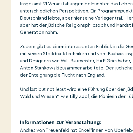
Insgesamt 21 Veranstaltungen beleuchten das Leben
unterschiedlichen Perspektiven. Ein Programmpunkt e
Deutschland lebte, aber hier seine Verleger traf. Hie
aber hat der jüdische Religionsphilosoph und Marxist E
Generation nahm.
Zudem gibt es einen interessanten Einblick in die Ge
mit seinen Stoffdrucktechniken und vom Bauhaus insp
und Designern wie Willi Baumeister, HAP Grieshaber,
Anton Stankowski zusammenarbeitete. Den jüdische
der Enteignung die Flucht nach England.
Und last but not least wird eine Führung über den 
Wald und Wiesen“, wie Lilly Zapf, die Pionierin der Tü
Informationen zur Veranstaltung:
Andrea von Treuenfeld hat Enkel*innen von Überleb