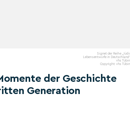
Signet der Reihe „Jüd
Lebensentwürfe in Deutschland“
vhs Tübi
Copyright: vhs Tübi
 Momente der Geschichte
itten Generation