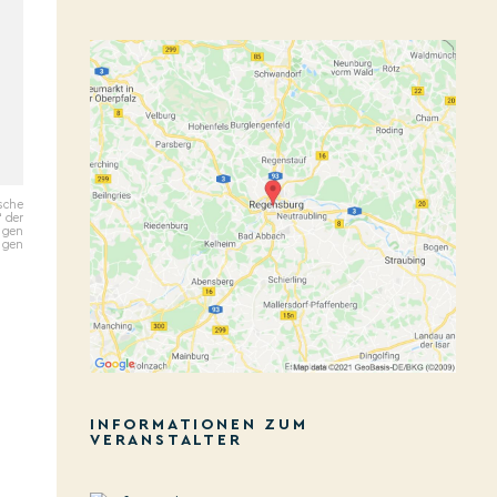
ische
 der
ngen
ngen
INFORMATIONEN ZUM
VERANSTALTER