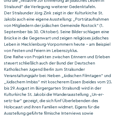
und die „Initiative zur Erinnerung an jüdisches Leben in
Stralsund“ die Verlegung weiterer Gedenktafeln.
Der Stralsunder Jörg Zink zeigt in der Kulturkirche St.
Jakobi auch eine eigene Ausstellung: „Porträtaufnahmen
von Mitgliedern der jüdischen Gemeinde Rostock“ (1.
September bis 30. Oktober). Seine Bilder schlagen eine
Brücke in die Gegenwart und zeigen religiöses jüdisches
Leben in Mecklenburg-Vorpommern heute – am Beispiel
von Festen und Feiern im Lebenszyklus.
Eine Reihe von Projekten zwischen Erinnern und Erleben
steuert schließlich auch der Bund der Deutschen
Katholischen Jugend Berlin zum Stralsunder
Veranstaltungsjahr bei: Neben „Jüdischen Filmtagen“ und
„Jüdischem Imbiss“ mit koscherem Essen (beides vom 23.
bis 29. August im Bürgergarten Stralsund) wird in der
Kulturkirche St. Jakobi die Wanderausstellung „Un-er-
setz-bar“ gezeigt, die sich fünf Überlebenden des
Holocaust und ihren Familien widmet. Eigens für die
Ausstellung geführte filmische Interviews sowie