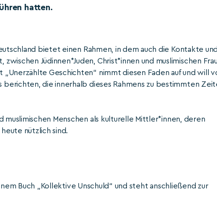
ühren hatten.
Deutschland bietet einen Rahmen, in dem auch die Kontakte un
 zwischen Jüdinnen*Juden, Christ*innen und muslimischen Fra
 „Unerzählte Geschichten“ nimmt diesen Faden auf und will v
 berichten, die innerhalb dieses Rahmens zu bestimmten Zei
d muslimischen Menschen als kulturelle Mittler*innen, deren
eute nützlich sind.
 seinem Buch „Kollektive Unschuld“ und steht anschließend zur