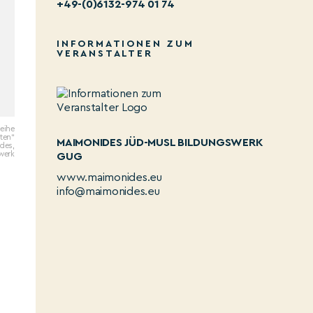
+49-(0)6132-974 01 74
INFORMATIONEN ZUM
VERANSTALTER
reihe
ten“
MAIMONIDES JÜD-MUSL BILDUNGSWERK
des,
werk
GUG
www.maimonides.eu
info@maimonides.eu