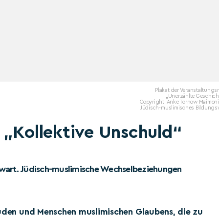
Plakat der Veranstaltungs
„Unerzählte Geschich
Copyright: Anke Tornow Maimoni
Jüdisch-muslimisches Bildungs
 „Kollektive Unschuld“
nwart. Jüdisch-muslimische Wechselbeziehungen
Juden und Menschen muslimischen Glaubens, die zu