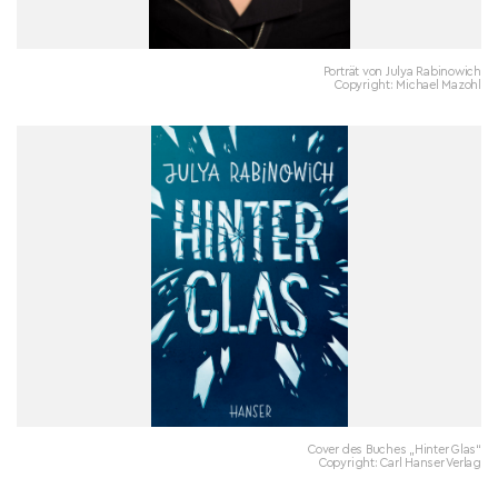
Porträt von Julya Rabinowich
Copyright: Michael Mazohl
Cover des Buches „Hinter Glas“
Copyright: Carl Hanser Verlag