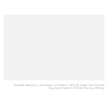
Elisabeth Bergner in „Der Geiger von Florenz“ (1925/26, Regie: Paul Czinner)
Copyright: Friedrich-Wilhelm-Murnau-Stiftung