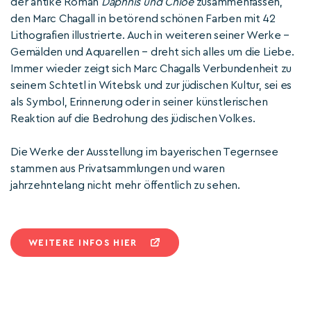
der antike Roman
Daphnis und Chloé
zusammenfassen,
den Marc Chagall in betörend schönen Farben mit 42
Lithografien illustrierte. Auch in weiteren seiner Werke –
Gemälden und Aquarellen – dreht sich alles um die Liebe.
Immer wieder zeigt sich Marc Chagalls Verbundenheit zu
seinem Schtetl in Witebsk und zur jüdischen Kultur, sei es
als Symbol, Erinnerung oder in seiner künstlerischen
Reaktion auf die Bedrohung des jüdischen Volkes.
Die Werke der Ausstellung im bayerischen Tegernsee
stammen aus Privatsammlungen und waren
jahrzehntelang nicht mehr öffentlich zu sehen.
WEITERE INFOS HIER