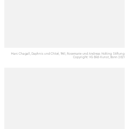
Marc Chagall, Daphnis und Chloé, 1961, Rosemarie und Andreas Nolting Stiftung
Copyright: VG Bild-Kunst, Bonn 2021