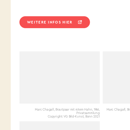
WEITERE INFOS HIER
Marc Chagall, Brautpaar mit rotem Hahn, 1966,
Marc Chagall, B
Privatsammlung
Copyright: VG Bild-Kunst, Bonn 2021