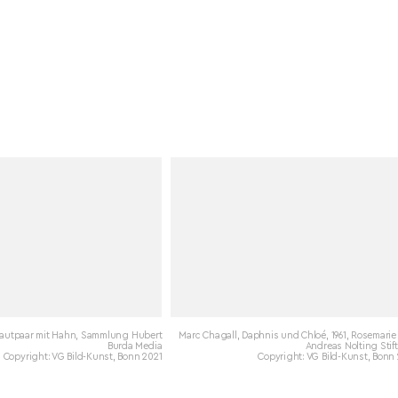
rautpaar mit Hahn, Sammlung Hubert
Marc Chagall, Daphnis und Chloé, 1961, Rosemari
Burda Media
Andreas Nolting Sti
Copyright: VG Bild-Kunst, Bonn 2021
Copyright: VG Bild-Kunst, Bonn