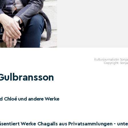
Kulturjournalistin Sonja 
Copyright: Sonja 
Gulbransson
und Chloé und andere Werke
äsentiert Werke Chagalls aus Privatsammlungen - unte