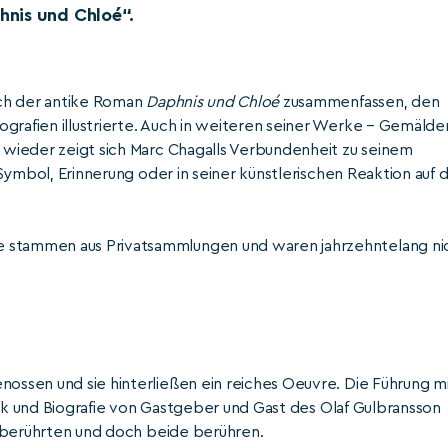
hnis und Chloé“.
sich der antike Roman
Daphnis und Chloé
zusammenfassen, den
grafien illustrierte. Auch in weiteren seiner Werke – Gemälde
r wieder zeigt sich Marc Chagalls Verbundenheit zu seinem
s Symbol, Erinnerung oder in seiner künstlerischen Reaktion auf d
e stammen aus Privatsammlungen und waren jahrzehntelang ni
nossen und sie hinterließen ein reiches Oeuvre. Die Führung m
 Werk und Biografie von Gastgeber und Gast des Olaf Gulbransson
ie berührten und doch beide berühren.