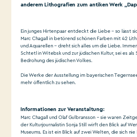
anderem Lithografien zum antiken Werk „Dap
Ein junges Hirtenpaar entdeckt die Liebe – so lässt 
Marc Chagall in betörend schönen Farben mit 42 Litho
und Aquarellen – dreht sich alles um die Liebe. Imme
Schtetl in Witebsk und zur jüdischen Kultur, sei es al
Bedrohung des jüdischen Volkes.
Die Werke der Ausstellung im bayerischen Tegernse
mehr öffentlich zu sehen.
Informationen zur Veranstaltung:
Marc Chagall und Olaf Gulbransson – sie waren Zeitge
der Kulturjournalistin Sonja Still wirft den Blick auf
Museums. Es ist ein Blick auf zwei Welten, die sich n