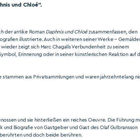
hnis und Chloé“.
sich der antike Roman
Daphnis und Chloé
zusammenfassen, den
grafien illustrierte. Auch in weiteren seiner Werke – Gemälde
r wieder zeigt sich Marc Chagalls Verbundenheit zu seinem
s Symbol, Erinnerung oder in seiner künstlerischen Reaktion auf d
e stammen aus Privatsammlungen und waren jahrzehntelang ni
nossen und sie hinterließen ein reiches Oeuvre. Die Führung m
 Werk und Biografie von Gastgeber und Gast des Olaf Gulbransson
ie berührten und doch beide berühren.