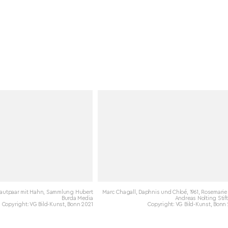
rautpaar mit Hahn, Sammlung Hubert
Marc Chagall, Daphnis und Chloé, 1961, Rosemari
Burda Media
Andreas Nolting Sti
Copyright: VG Bild-Kunst, Bonn 2021
Copyright: VG Bild-Kunst, Bonn