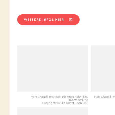
WEITERE INFOS HIER
Marc Chagall, Brautpaar mit rotem Hahn, 1966,
Marc Chagall, B
Privatsammlung
Copyright: VG Bild-Kunst, Bonn 2021