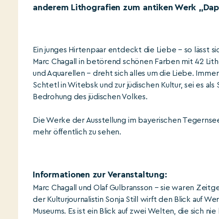
anderem Lithografien zum antiken Werk „Dap
Ein junges Hirtenpaar entdeckt die Liebe – so lässt 
Marc Chagall in betörend schönen Farben mit 42 Litho
und Aquarellen – dreht sich alles um die Liebe. Imme
Schtetl in Witebsk und zur jüdischen Kultur, sei es al
Bedrohung des jüdischen Volkes.
Die Werke der Ausstellung im bayerischen Tegernse
mehr öffentlich zu sehen.
Informationen zur Veranstaltung:
Marc Chagall und Olaf Gulbransson – sie waren Zeitge
der Kulturjournalistin Sonja Still wirft den Blick auf
Museums. Es ist ein Blick auf zwei Welten, die sich n