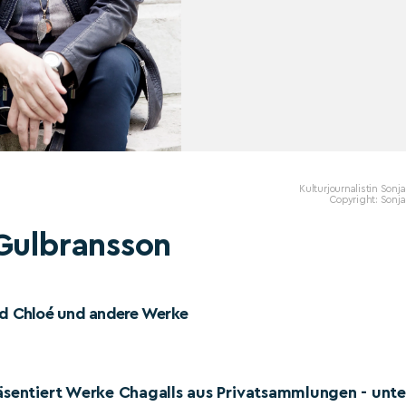
Kulturjournalistin Sonja 
Copyright: Sonja 
Gulbransson
und Chloé und andere Werke
äsentiert Werke Chagalls aus Privatsammlungen - unte