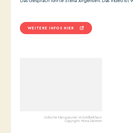
Das Gespräch führte Stella Jürgensen. Das Video ist w
WEITERE INFOS HIER
Jüdische Klangspuren im Goldbekhaus
Copyright: Mona Dahmen