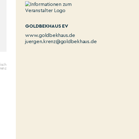
GOLDBEKHAUS EV
www.goldbekhaus.de
juergen.krenz@goldbekhaus.de
isch
renz