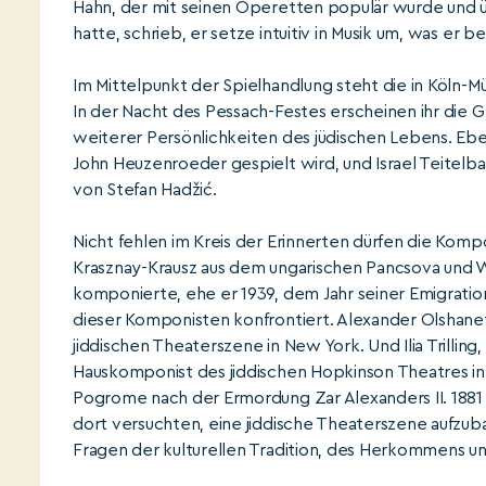
Hahn, der mit seinen Operetten populär wurde und üb
hatte, schrieb, er setze intuitiv in Musik um, was er b
Im Mittelpunkt der Spielhandlung steht die in Köln-M
In der Nacht des Pessach-Festes erscheinen ihr die 
weiterer Persönlichkeiten des jüdischen Lebens. Ebe
John Heuzenroeder gespielt wird, und Israel Teitelb
von Stefan Hadžić.
Nicht fehlen im Kreis der Erinnerten dürfen die Kom
Krasznay-Krausz aus dem ungarischen Pancsova und W
komponierte, ehe er 1939, dem Jahr seiner Emigratio
dieser Komponisten konfrontiert. Alexander Olshanet
jiddischen Theaterszene in New York. Und Ilia Trilling
Hauskomponist des jiddischen Hopkinson Theatres in B
Pogrome nach der Ermordung Zar Alexanders II. 1881 o
dort versuchten, eine jiddische Theaterszene aufzuba
Fragen der kulturellen Tradition, des Herkommens un