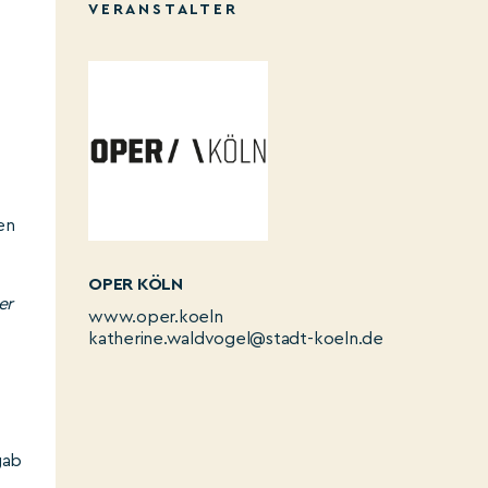
VERANSTALTER
en
OPER KÖLN
er
www.oper.koeln
katherine.waldvogel@stadt-koeln.de
gab