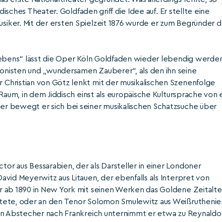
disches Theater. Goldfaden griff die Idee auf. Er stellte eine
iker. Mit der ersten Spielzeit 1876 wurde er zum Begründer 
Lebens“ lässt die Oper Köln Goldfaden wieder lebendig werden
onisten und „wundersamen Zauberer“, als den ihn seine
Christian von Götz lenkt mit der musikalischen Szenenfolge
Raum, in dem Jiddisch einst als europäische Kultursprache von e
r bewegt er sich bei seiner musikalischen Schatzsuche über
r aus Bessarabien, der als Darsteller in einer Londoner
avid Meyerwitz aus Litauen, der ebenfalls als Interpret von
r ab 1890 in New York mit seinen Werken das Goldene Zeitalte
itete, oder an den Tenor Solomon Smulewitz aus Weißruthenie
nen Abstecher nach Frankreich unternimmt er etwa zu Reynaldo