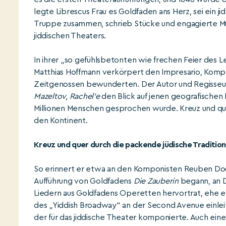
legte Librescus Frau es Goldfaden ans Herz, sei ein jid
Truppe zusammen, schrieb Stücke und engagierte Mus
jiddischen Theaters.
In ihrer „so gefühlsbetonten wie frechen Feier des 
Matthias Hoffmann verkörpert den Impresario, Komp
Zeitgenossen bewunderten. Der Autor und Regisseur 
Mazeltov, Rachel’e
den Blick auf jenen geografischen 
Millionen Menschen gesprochen wurde. Kreuz und que
den Kontinent.
Kreuz und quer durch die packende jüdische Tradition
So erinnert er etwa an den Komponisten Reuben Docto
Aufführung von Goldfadens
Die Zauberin
begann, an D
Liedern aus Goldfadens Operetten hervortrat, ehe e
des „Yiddish Broadway“ an der Second Avenue einle
der für das jiddische Theater komponierte. Auch ei