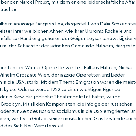
er den Marcel Proust, mit dem er eine leidenschaftliche Affä
etrachte.
ülheim ansässige Sängerin Lea, dargestellt von Dalia Schaechter
Geister ihrer weiblichen Ahnen wie ihrer Ururoma Rachele und
nfalls zur Handlung gehören der Geiger Leyser Janowskij, der 
aum, der Schächter der jüdischen Gemeinde Mülheim, dargestel
ponisten der Wiener Operette wie Leo Fall aus Mähren, Michael
ilhelm Grosz aus Wien, der jazzige Operetten und Lieder
n in die USA, starb. Mit dem Thema Emigration waren die meis
sky aus Odessa wurde 1922 zu einer wichtigen Figur der
, der in Kiew das jiddische Theater geleitet hatte, wurde
rooklyn. Mit all den Komponisten, die infolge der russischen
der zur Zeit des Nationalsozialismus in die USA emigrierten u
uen, wirft von Götz in seiner musikalischen Geisterstunde auc
d des Sich-Neu-Verortens auf.