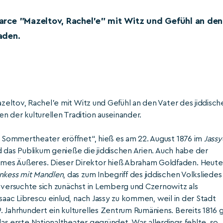
 Farce "Mazeltov, Rachel’e" mit Witz und Gefühl an den
aden.
azeltov, Rachel’e mit Witz und Gefühl an den Vater des jiddisch
 der kulturellen Tradition auseinander.
s Sommertheater eröffnet“, hieß es am 22. August 1876 im
Jassy
und das Publikum genieße die jiddischen Arien. Auch habe der
mes Äußeres. Dieser Direktor hieß Abraham Goldfaden. Heute
nkess mit Mandlen
, das zum Inbegriff des jiddischen Volksliedes
r versuchte sich zunächst in Lemberg und Czernowitz als
saac Librescu einlud, nach Jassy zu kommen, weil in der Stadt
 Jahrhundert ein kulturelles Zentrum Rumäniens. Bereits 1816 
s erste Nationaltheater gegründet. Was allerdings fehlte, so