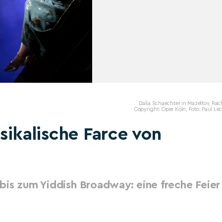
Dalia Schaechter in Mazeltov, Rac
Copyright: Oper Köln, Foto: Paul Lec
sikalische Farce von
bis zum Yiddish Broadway: eine freche Feier