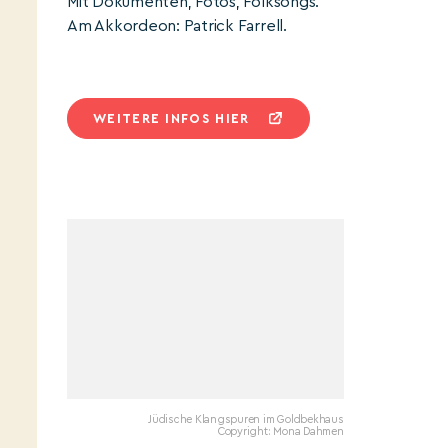
Mit Dokumenten, Fotos, Folksongs.
Am Akkordeon: Patrick Farrell.
WEITERE INFOS HIER
Jüdische Klangspuren im Goldbekhaus
Copyright: Mona Dahmen