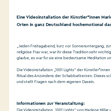
Eine Videoinstallation der Künstler*innen Marl
Orten in ganz Deutschland hochemotional das
„Jeden Freitagabend, kurz vor Sonnenuntergang, zün
religiöse Frau war, war ihr diese Tradition sehr wicht
glaube, es war für sie eine bedeutsame Meditation u
Die Videoinstallation „1001 Lights“ der Künstler*inne
Ritual des Anzündens der Schabbatkerzen. Dieses schli
und stellt Fragen nach dem eigenen Dasein.
Informationen zur Veranstaltung:
Die Videoinstallation „1001 Lights“ von Marlene Milla