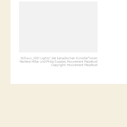
Still aus „1001 Lights“ der kanadischen Künstler*innen
Marlene Millar und Philip Szporer, Mouvement Perpétuel
Copyright: Mouvement Perpétuel