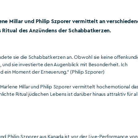
ene Millar und Philip Szporer vermittelt an verschieden
 Ritual des Anzündens der Schabbatkerzen.
dete sie die Schabbatkerzen an. Obwohl sie keine offenkund
ig, und sie investierte den Augenblick mit Besonderheit. Ich
nd ein Moment der Erneuerung.“ (Philip Szporer)
n Marlene Millar und Philip Szporer vermittelt hochemotional da
chte Ritual jüdischen Lebens ist darüber hinaus attraktiv für al
r und Philip Szporer aus Kanada ist vor der Live-Performance von