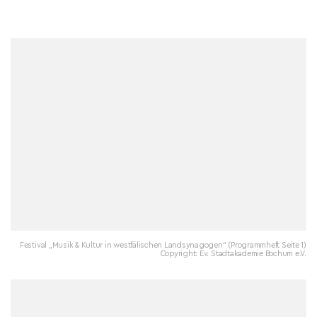
Festival „Musik & Kultur in westfälischen Landsynagogen“ (Programmheft Seite 1)
Copyright: Ev. Stadtakademie Bochum e.V.