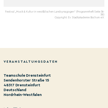
Festival „Musik & Kultur in westfälischen Landsynagogen“ (Programmheft Seite 36-
38)
Copyright: Ev. Stadtakademie Bochum e.V.
VERANSTALTUNGSDATEN
Teamschule Drensteinfurt
Sendenhorster Straße 15
48317 Drensteinfurt
Deutschland
Nordrhein-Westfalen