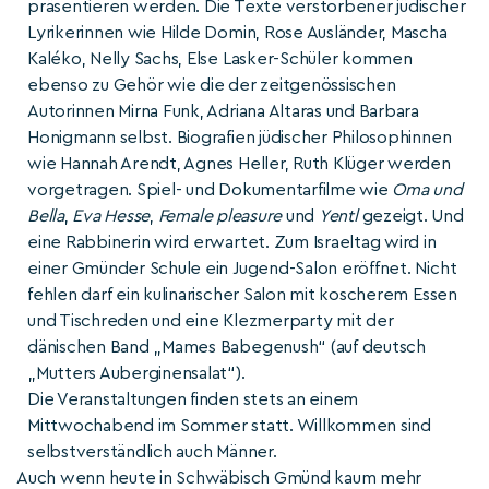
präsentieren werden. Die Texte verstorbener jüdischer
Lyrikerinnen wie Hilde Domin, Rose Ausländer, Mascha
Kaléko, Nelly Sachs, Else Lasker-Schüler kommen
ebenso zu Gehör wie die der zeitgenössischen
Autorinnen Mirna Funk, Adriana Altaras und Barbara
Honigmann selbst. Biografien jüdischer Philosophinnen
wie Hannah Arendt, Agnes Heller, Ruth Klüger werden
vorgetragen. Spiel- und Dokumentarfilme wie
Oma und
Bella
,
Eva Hesse
,
Female pleasure
und
Yentl
gezeigt. Und
eine Rabbinerin wird erwartet. Zum Israeltag wird in
einer Gmünder Schule ein Jugend-Salon eröffnet. Nicht
fehlen darf ein kulinarischer Salon mit koscherem Essen
und Tischreden und eine Klezmerparty mit der
dänischen Band „Mames Babegenush“ (auf deutsch
„Mutters Auberginensalat“).
Die Veranstaltungen finden stets an einem
Mittwochabend im Sommer statt. Willkommen sind
selbstverständlich auch Männer.
Auch wenn heute in Schwäbisch Gmünd kaum mehr