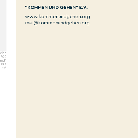
"KOMMEN UND GEHEN" E.V.
www.kommenundgehen.org
mail@kommenundgehen.org
eihe
 1700
land“
 Das
 e.V.