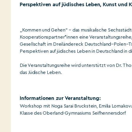
Perspektiven auf jüdisches Leben, Kunst und K
„Kommen und Gehen“ – das musikalische Sechsstädte
Kooperationspartner*innen eine Veranstaltungsreihe, 
Gesellschaft im Dreiländereck Deutschland–Polen–T
Perspektiven auf jüdisches Leben in Deutschland in di
Die Veranstaltungsreihe wird unterstützt von Dr. Th
das Jüdische Leben.
Informationen zur Veranstaltung:
Workshop mit Noga Sarai Bruckstein, Emilia Lomakova und Ben Sאַlomo für die 7. und 8. Klasse 
Klasse des Oberland-Gymnasiums Seifhennersdorf