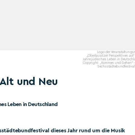
Logo der Veranstaltungsr
„Oberlausitzer Perspektiven auf
Jahre jüdisches Leben in Deutsch
Copyright: „Kommen und Gehen“ -
Sechsstädtebundfestival!
 Alt und Neu
ches Leben in Deutschland
hsstädtebundfestival dieses Jahr rund um die Musik