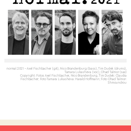
normal.2021 – Axel Fischbacher (git), Nico Brandenburg (bass), Tim Dudek (drums),
Tamara Lukasheva (voc), Ohad Talmor (sax)
Copyright: Fotos Axel Fischbacher, Nico Brandenburg, Tim Dudek: Claudia
Fischbacher; Foto Tamara Lukasheva: Harald Hoffmann; Foto Ohad Talmor:
Shmoundrou