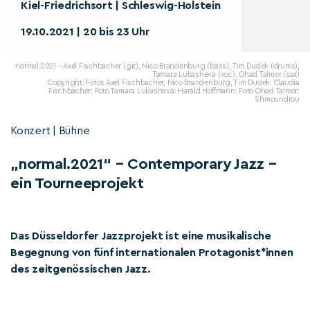
Kiel-Friedrichsort | Schleswig-Holstein
19.10.2021 | 20 bis 23 Uhr
normal.2021 – Axel Fischbacher (git), Nico Brandenburg (bass), Tim Dudek (drums),
Tamara Lukasheva (voc), Ohad Talmor (sax)
Copyright: Fotos Axel Fischbacher, Nico Brandenburg, Tim Dudek: Claudia
Fischbacher; Foto Tamara Lukasheva: Harald Hoffmann; Foto Ohad Talmor:
Shmoundrou
Konzert | Bühne
„normal.2021“ – Contemporary Jazz –
ein Tourneeprojekt
Das Düsseldorfer Jazzprojekt ist eine musikalische
Begegnung von fünf internationalen Protagonist*innen
des zeitgenössischen Jazz.