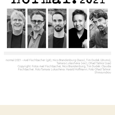
normal.2021 – Axel Fischbacher (git), Nico Brandenburg (bass), Tim Dudek (drums),
Tamara Lukasheva (voc), Ohad Talmor (sax)
Copyright: Fotos Axel Fischbacher, Nico Brandenburg, Tim Dudek: Claudia
Fischbacher; Foto Tamara Lukasheva: Harald Hoffmann; Foto Ohad Talmor:
Shmoundrou