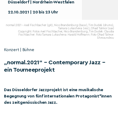
Düsseldorf | Nordrhein-Westfalen
22.10.2021 | 20 bis 23 Uhr
normal.2021 – Axel Fischbacher (git), Nico Brandenburg (bass), Tim Dudek (drums),
Tamara Lukasheva (voc), Ohad Talmor (sax)
Copyright: Fotos Axel Fischbacher, Nico Brandenburg, Tim Dudek: Claudia
Fischbacher; Foto Tamara Lukasheva: Harald Hoffmann; Foto Ohad Talmor:
Shmoundrou
Konzert | Bühne
„normal.2021“ – Contemporary Jazz –
ein Tourneeprojekt
Das Düsseldorfer Jazzprojekt ist eine musikalische
Begegnung von fünf internationalen Protagonist*innen
des zeitgenössischen Jazz.