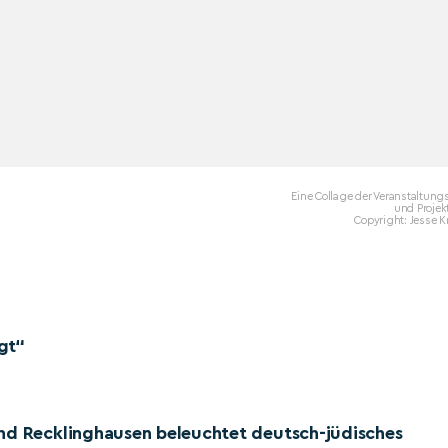
Eine Collage der Veranstaltung
und Projekt
Copyright: Jesse 
gt“
und Recklinghausen beleuchtet deutsch-jüdisches