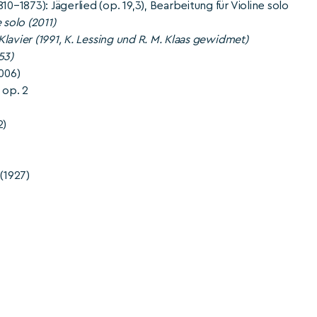
0–1873): Jägerlied (op. 19,3), Bearbeitung für Violine solo
 solo (2011)
Klavier (1991, K. Lessing und R. M. Klaas gewidmet)
53)
2006)
 op. 2
2)
(1927)