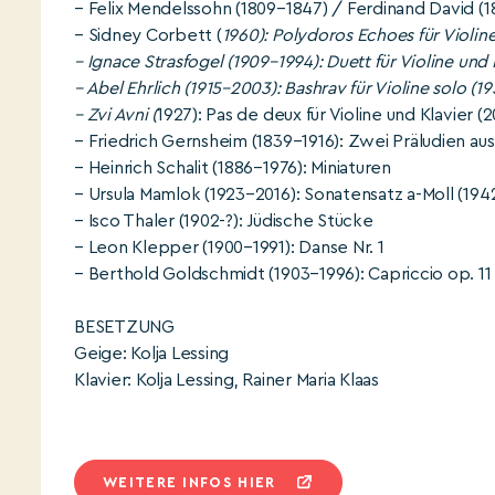
– Felix Mendelssohn (1809–1847) / Ferdinand David (181
– Sidney Corbett (
1960): Polydoros Echoes für Violine
– Ignace Strasfogel (1909–1994): Duett für Violine und 
– Abel Ehrlich (1915–2003): Bashrav für Violine solo (19
– Zvi Avni (
1927): Pas de deux für Violine und Klavier (
– Friedrich Gernsheim (1839–1916): Zwei Präludien aus
– Heinrich Schalit (1886–1976): Miniaturen
– Ursula Mamlok (1923–2016): Sonatensatz a-Moll (194
– Isco Thaler (1902-?): Jüdische Stücke
– Leon Klepper (1900–1991): Danse Nr. 1
– Berthold Goldschmidt (1903–1996): Capriccio op. 11 
BESETZUNG
Geige: Kolja Lessing
Klavier: Kolja Lessing, Rainer Maria Klaas
WEITERE INFOS HIER