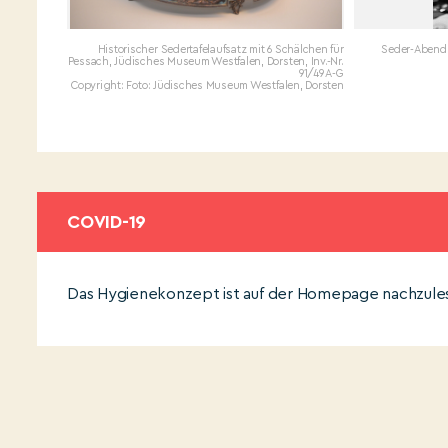
Historischer Sedertafelaufsatz mit 6 Schälchen für
Seder-Abend i
Pessach, Jüdisches Museum Westfalen, Dorsten, Inv.-Nr.
91/49 A-G
Copyright: Foto: Jüdisches Museum Westfalen, Dorsten
COVID-19
Das Hygienekonzept ist auf der Homepage nachzule