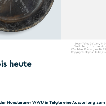
Seder-Teller, Galizien, 1910-
Weißblech, Jüdisches Mu
Westfalen, Dorsten, Inv.-Nr. 8
Copyright: Stephan Kube, Gr
is heute
 der Münsteraner WWU in Telgte eine Ausstellung zum