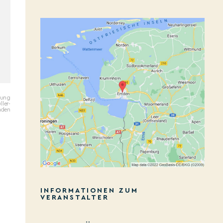
ltung
ler-
mden
INFORMATIONEN ZUM
VERANSTALTER