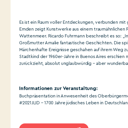
Es ist ein Raum voller Entdeckungen, verbunden mit 
Emden zeigt Kunstwerke aus einem traumähnlichen R
Wattenmeer. Ricardo Fuhrmann beschreibt es so: „I
Großmutter Amalie fantastische Geschichten. Die sp
Märchenhafte Ereignisse geschahen auf ihrem Weg z
Stadtkind der 1960er-Jahre in Buenos Aires erschien m
zurückzieht, absolut unglaubwürdig – aber wunderbar
Informationen zur Veranstaltung:
Buchpräsentation in Anwesenheit des Oberbürgermeis
#2021JLID – 1700 Jahre jüdisches Leben in Deutschla