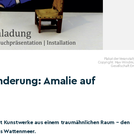
Plakat der Veransta
Copyright: Max-Windmül
Gesellschaft E
derung: Amalie auf
igt Kunstwerke aus einem traumähnlichen Raum – den
as Wattenmeer.