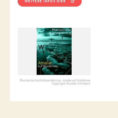
WEITERE INFOS HIER
Phantastische Wattwanderung - Amalie auf Norderney
Copyright: Ricardo Fuhrmann