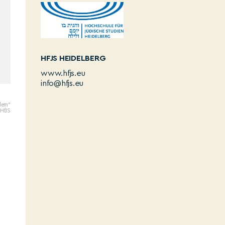
HFJS HEIDELBERG
www.hfjs.eu
info@hfjs.eu
lem“
 HfJS