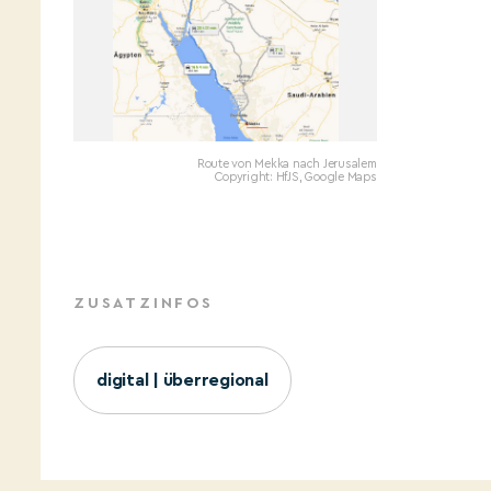
Route von Mekka nach Jerusalem
Copyright: HfJS, Google Maps
ZUSATZINFOS
digital | überregional