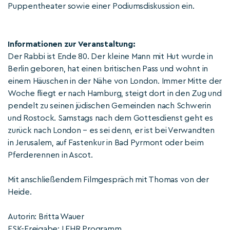
Puppentheater sowie einer Podiumsdiskussion ein.
Informationen zur Veranstaltung:
Der Rabbi ist Ende 80. Der kleine Mann mit Hut wurde in
Berlin geboren, hat einen britischen Pass und wohnt in
einem Häuschen in der Nähe von London. Immer Mitte der
Woche fliegt er nach Hamburg, steigt dort in den Zug und
pendelt zu seinen jüdischen Gemeinden nach Schwerin
und Rostock. Samstags nach dem Gottesdienst geht es
zurück nach London – es sei denn, er ist bei Verwandten
in Jerusalem, auf Fastenkur in Bad Pyrmont oder beim
Pferderennen in Ascot.
Mit anschließendem Filmgespräch mit Thomas von der
Heide.
Autorin: Britta Wauer
FSK-Freigabe: LEHR Programm