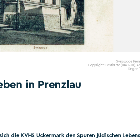
Synagoge Pren
Copyright: Postkarte (um 1930), A
Jürgen 
eben in Prenzlau
 sich die KVHS Uckermark den Spuren jüdischen Lebens