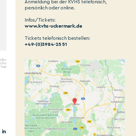
Anmeldung bei der KVHS telefonisch,
persönlich oder online.
Infos/Tickets:
www.kvhs-uckermark.de
Tickets telefonisch bestellen:
+49-(0)3984-25 51
zlau
rchiv
Theil
 in