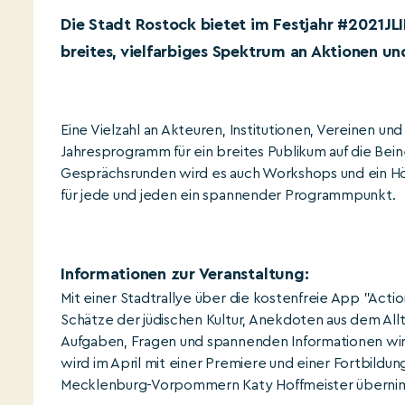
Die Stadt Rostock bietet im Festjahr #2021JLI
breites, vielfarbiges Spektrum an Aktionen un
Eine Vielzahl an Akteuren, Institutionen, Vereinen u
Jahresprogramm für ein breites Publikum auf die Bei
Gesprächsrunden wird es auch Workshops und ein Hörsa
für jede und jeden ein spannender Programmpunkt.
Informationen zur Veranstaltung:
Mit einer Stadtrallye über die kostenfreie App "Acti
Schätze der jüdischen Kultur, Anekdoten aus dem Allta
Aufgaben, Fragen und spannenden Informationen wir
wird im April mit einer Premiere und einer Fortbildun
Mecklenburg-Vorpommern Katy Hoffmeister übernimm