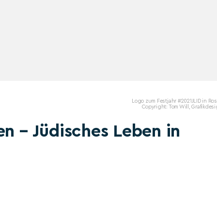
Logo zum Festjahr #2021JLID in Ro
Copyright: Tom Will, Grafikdes
en – Jüdisches Leben in