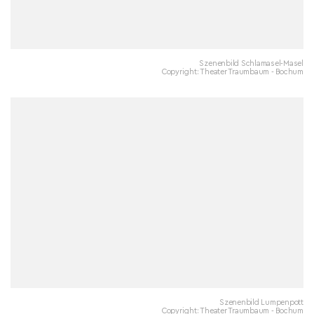
Szenenbild Schlamasel-Masel
Copyright: Theater Traumbaum - Bochum
Szenenbild Lumpenpott
Copyright: Theater Traumbaum - Bochum