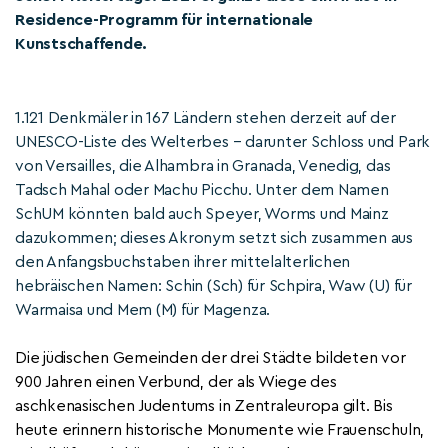
Residence-Programm für internationale
Kunstschaffende.
1.121 Denkmäler in 167 Ländern stehen derzeit auf der
UNESCO-Liste des Welterbes – darunter Schloss und Park
von Versailles, die Alhambra in Granada, Venedig, das
Tadsch Mahal oder Machu Picchu. Unter dem Namen
SchUM könnten bald auch Speyer, Worms und Mainz
dazukommen; dieses Akronym setzt sich zusammen aus
den Anfangsbuchstaben ihrer mittelalterlichen
hebräischen Namen: Schin (Sch) für Schpira, Waw (U) für
Warmaisa und Mem (M) für Magenza.
Die jüdischen Gemeinden der drei Städte bildeten vor
900 Jahren einen Verbund, der als
Wiege des
aschkenasischen Judentums
in Zentraleuropa gilt. Bis
heute erinnern historische Monumente
wie
Frauenschuln,