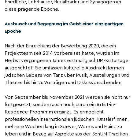
Friedhöfe, Lehrhäuser, Ritualbäder
und
Synagogen an
diese prägende Epoche.
Austausch und Begegnung im Geist einer einzigartigen
Epoche
Nach der Einreichung der Bewerbung 2020,
die ein
Projektteam seit 2014 vorbereitet hatte,
wurden im
Herbst vergangenen Jahres erstmalig
SchUM-
Kulturtage
ausgerichtet.
S
ie umfassen
kulturelle Ausdrucksformen
jüdischen Lebens
von
Tanz ü
ber
Musik, Ausstellungen und
Theater bis hin
zu
Vorträge
n
und Diskussionsabenden.
Von September bis November 2021 werden
sie
nicht nur
fortgesetzt, sondern auch
noch
durch ein Artist-in-
Residence-Programm ergänzt.
Es
ermöglich
t
professionellen internationalen jüdischen Künstler*innen,
mehrere Woche
n
lang in
Speyer, Worms und
Mainz zu
leben
und
in
Bezug auf Aspekte aus der SchUM-Tradition