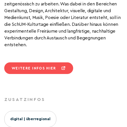
zeitgenössisch
zu arbeiten.
Was dabei in den
Bereiche
n
Gestaltung, Design, Architektur,
v
isuelle, digitale und
Medienkuns
t,
Musik,
Poesie
oder
Literatur
entsteht, soll in
die
SchUM-
Kulturtage
einfließen. Darüber hinaus können
experimentelle Freiräume und langfristige, nachhaltige
Verbindungen durch Austausch und Begegnungen
entstehen.
WEITERE INFOS HIER
ZUSATZINFOS
digital | überregional