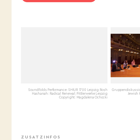
SoundFolds Performance: SHIUR 1700 Leipzig Rosh
Gruppendiskussio
Hashanah: Radical Renewal; Pittlerwerke Leipzig
Jewish 
Copyright: Magdalena Ochocki
ZUSATZINFOS