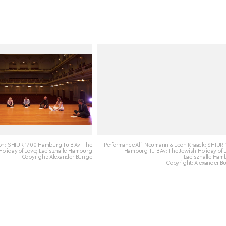
n: SHIUR 1700 Hamburg Tu B’Av: The
Performance Alli Neumann & Leon Kraack: SHIUR 
Holiday of Love; Laeiszhalle Hamburg
Hamburg Tu B’Av: The Jewish Holiday of 
Copyright: Alexander Bunge
Laeiszhalle Ham
Copyright: Alexander B