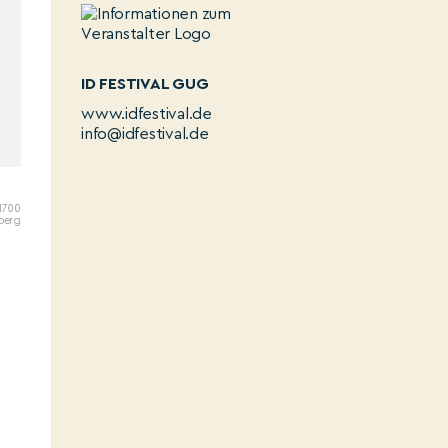
ID FESTIVAL GUG
www.idfestival.de
info@idfestival.de
1700
berg