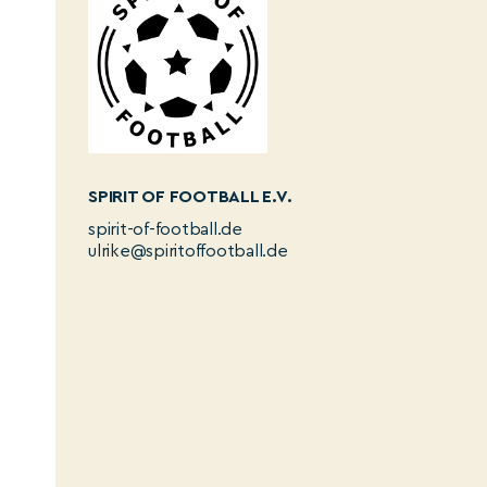
SPIRIT OF FOOTBALL E.V.
spirit-of-football.de
ulrike@spiritoffootball.de