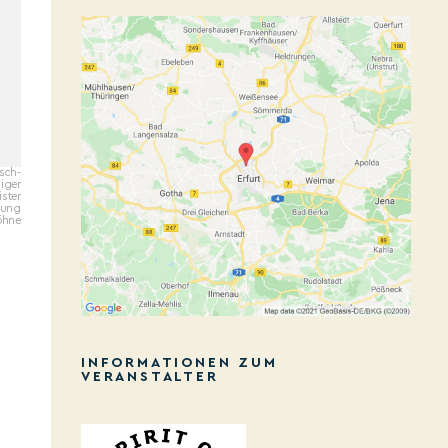
tsch-
liger
ster
tung
Söhne
INFORMATIONEN ZUM
VERANSTALTER