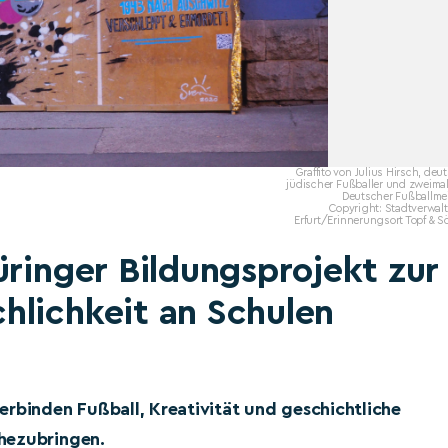
Graffito von Julius Hirsch, deu
jüdischer Fußballer und zweima
Deutscher Fußballmei
Copyright: Stadtverwal
Erfurt/Erinnerungsort Topf & 
üringer Bildungsprojekt zur
hlichkeit an Schulen
erbinden Fußball, Kreativität und geschichtliche
hezubringen.