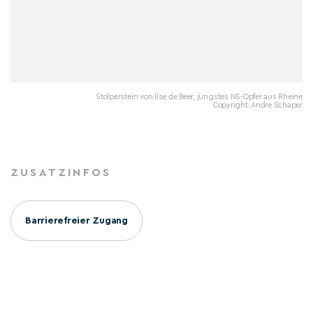
Stolperstein von Ilse de Beer, jüngstes NS-Opfer aus Rheine
Copyright: Andre Schaper
ZUSATZINFOS
Barrierefreier Zugang