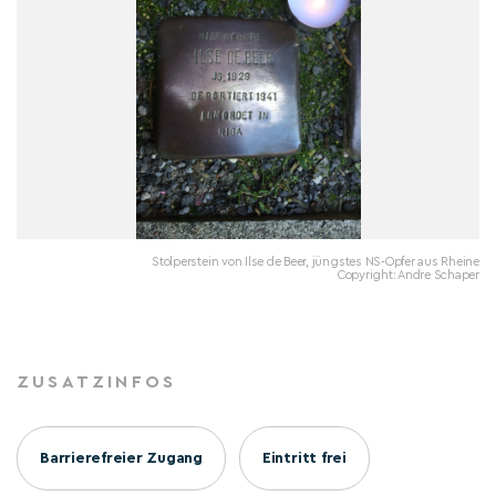
Stolperstein von Ilse de Beer, jüngstes NS-Opfer aus Rheine
Copyright: Andre Schaper
ZUSATZINFOS
Barrierefreier Zugang
Eintritt frei