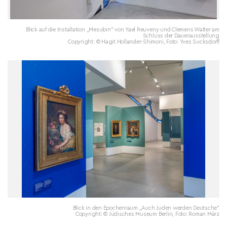
Blick auf die Installation „Mesubin" von Yael Reuveny und Clemens Walter am
Schluss der Dauerausstellung
Copyright: © Hagit Hollander-Shimoni, Foto: Yves Sucksdorff
Blick in den Epochenraum „Auch Juden werden Deutsche"
Copyright: © Jüdisches Museum Berlin, Foto: Roman März