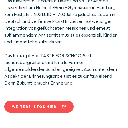
Das Klavierduo Friederike Haufe und Volker Ahmels
präsentiert am Heinrich-Heine-Gymnasium in Hamburg
zum Festjahr #2021JLID – 1700 Jahre jüdisches Leben in
Deutschland verfemte Musik! In Zeiten notwendiger
Integration von geflüchteten Menschen und erneut
aufflammendem Antisemitismus ist es essenziell, Kinder
und Jugendliche aufzuklären.
Das Konzept von TASTE FOR SCHOOL® ist
fächerübergreifend und für alle Formen
allgemeinbildender Schulen geeignet. Auch unter dem
Aspekt der Erinnerungsarbeit ist es zukunftsweisend.
Denn Zukunft braucht Erinnerung.
WEITERE INFOS HIER