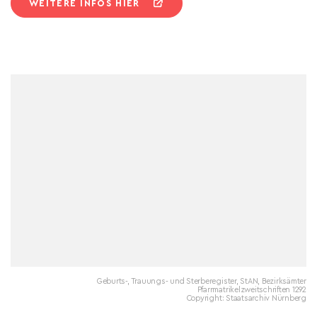
WEITERE INFOS HIER
Geburts-, Trauungs- und Sterberegister, StAN, Bezirksämter
Pfarrmatrikelzweitschriften 1292
Copyright: Staatsarchiv Nürnberg