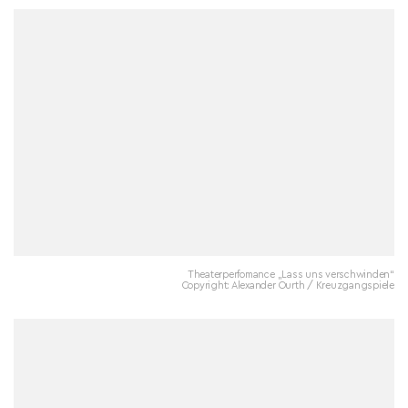
Theaterperfomance „Lass uns verschwinden“
Copyright: Alexander Ourth / Kreuzgangspiele