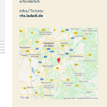
erforderlich.
Infos/Tickets:
vhs.ladadi.de
rtin
samt
burg
stein
hanze