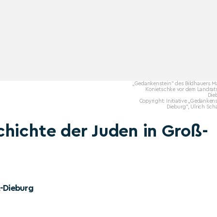
„Gedankenstein" des Bildhauers Ma
Konietschke vor dem Landrat
Die
Copyright: Initiative „Gedanken
Dieburg", Ulrich Sc
hichte der Juden in Groß-
t-Dieburg