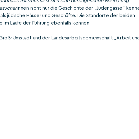
Nationalsozialismus lässt sich eine durchgehende Besiedlung
Besucher
innen nicht nur die Geschichte der „Judengasse" kenn
ls jüdische Häuser und Geschäfte. Die Standorte der beiden
 im Laufe der Führung ebenfalls kennen.
t Groß-Umstadt und der Landesarbeitsgemeinschaft „Arbeit un